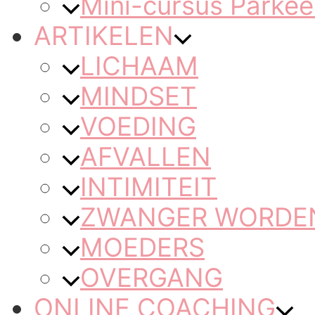
Mini-cursus Parkee
ARTIKELEN
LICHAAM
MINDSET
VOEDING
AFVALLEN
INTIMITEIT
ZWANGER WORDEN 
MOEDERS
OVERGANG
ONLINE COACHING