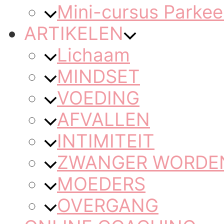
Mini-cursus Parkee
ARTIKELEN
Lichaam
MINDSET
VOEDING
AFVALLEN
INTIMITEIT
ZWANGER WORDEN 
MOEDERS
OVERGANG