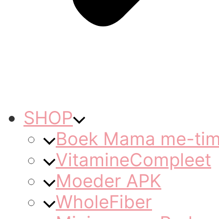
SHOP
Boek Mama me-ti
VitamineCompleet
Moeder APK
WholeFiber