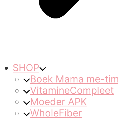
SHOP
Boek Mama me-ti
VitamineCompleet
Moeder APK
WholeFiber