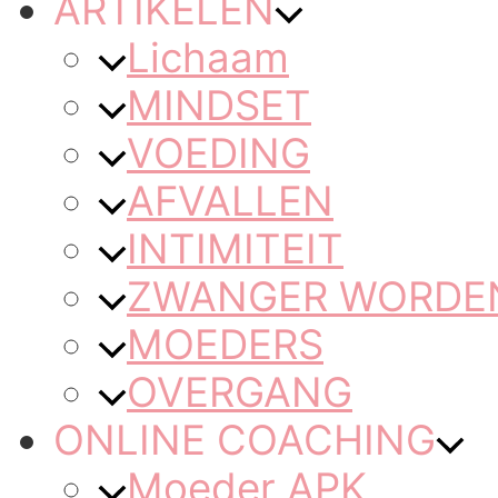
ARTIKELEN
Lichaam
MINDSET
VOEDING
AFVALLEN
INTIMITEIT
ZWANGER WORDEN 
MOEDERS
OVERGANG
ONLINE COACHING
Moeder APK