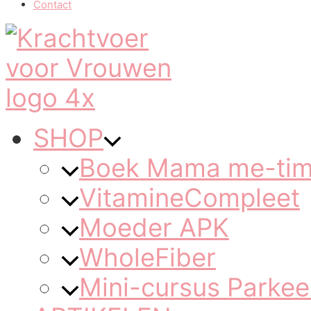
Contact
SHOP
Boek Mama me-ti
VitamineCompleet
Moeder APK
WholeFiber
Mini-cursus Parkee