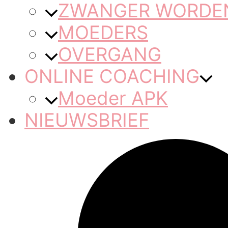
ZWANGER WORDEN 
MOEDERS
OVERGANG
ONLINE COACHING
Moeder APK
NIEUWSBRIEF