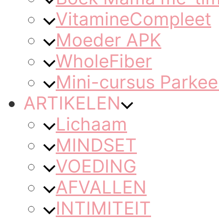
VitamineCompleet
Moeder APK
WholeFiber
Mini-cursus Parkee
ARTIKELEN
Lichaam
MINDSET
VOEDING
AFVALLEN
INTIMITEIT