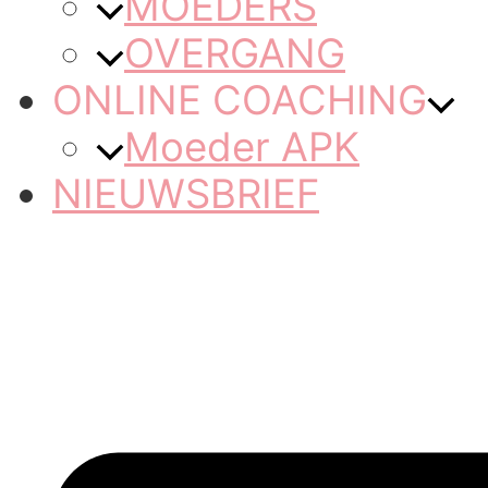
MOEDERS
OVERGANG
ONLINE COACHING
Moeder APK
NIEUWSBRIEF