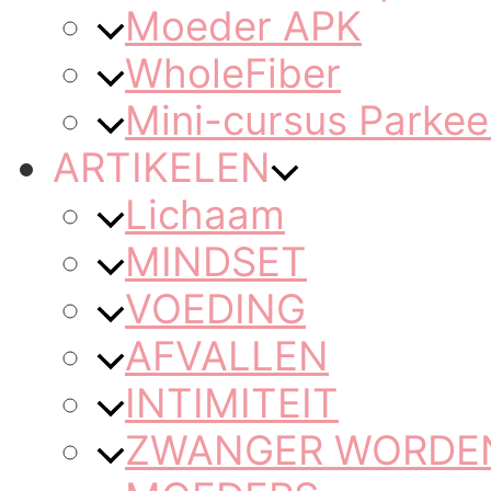
Moeder APK
WholeFiber
Mini-cursus Parkee
ARTIKELEN
Lichaam
MINDSET
VOEDING
AFVALLEN
INTIMITEIT
ZWANGER WORDEN 