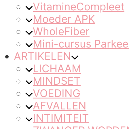
VitamineCompleet
Moeder APK
WholeFiber
Mini-cursus Parkee
ARTIKELEN
LICHAAM
MINDSET
VOEDING
AFVALLEN
INTIMITEIT